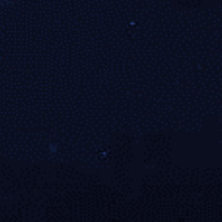
关键回放，服务深度体育爱好者及内容创作
者。
用户社区与弹幕互动