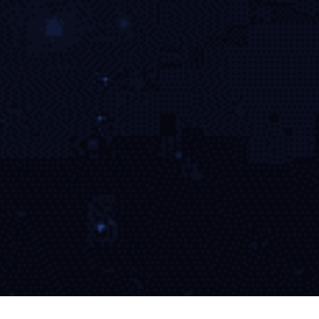
构建赛事评论区与实时弹幕系统，让用户可
边看边聊，提升观赛的社交属性。
多终端无缝适配