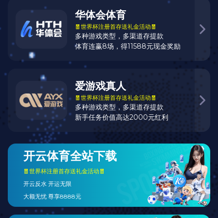
创立初心与品牌愿景
自创立之初，mk就确立了“科技驱动体育创新”的发展方
向，融合赛事直播、数据分析与观赛互动体验，打造兼具专
业性与沉浸感的体育平台。 我们希望通过技术力量让mk体
育等体育内容更便捷、更智能地触达全球用户。