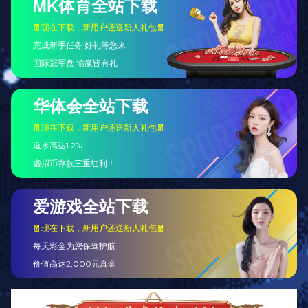
mk · 版本更新历史归档
我们记录每次进步，只为更稳定的赛事观看与数据服务。
2025 年
2025年6月12日 · v6.1.2
新增“赛事快报”弹窗提醒。
推荐算法优化，提升相关性。
夜间模式下字体显示修复。