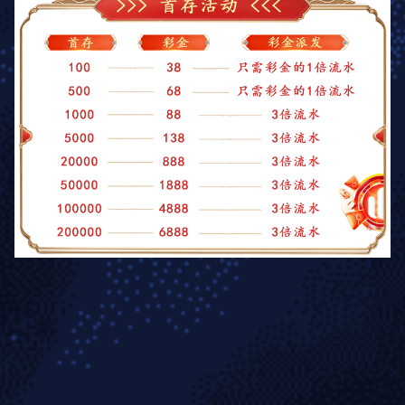
2025年3月8日 · v6.0.0
整体架构升级，引入动态赛事引擎。
视觉焕新，体验更清爽。
2023 年
2023年8月29日 · v5.2.7
新增热门话题聚合区。
直播性能进一步增强。
2023年1月15日 · v5.1.0
自动深色模式上线。
个性推荐模型优化。