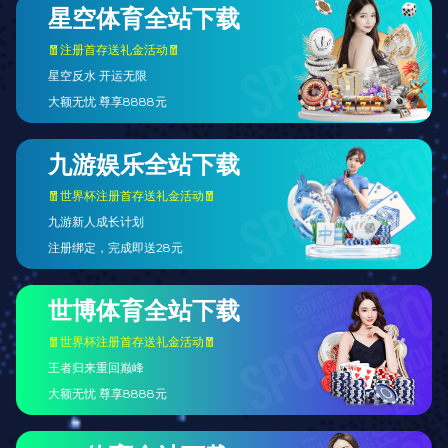
通过CDN调度与连接限流策略，增强网络传输安全性与稳定
性。
异常监控
实时分析行为模式，提前识别潜在异常与突发风险。
行为审计
全链路记录操作日志，确保关键行为具备溯源与复盘能力。