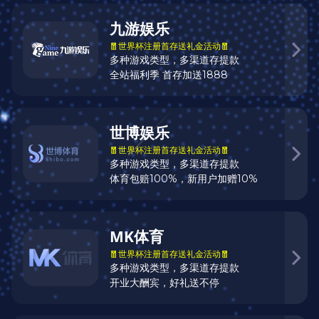
Google Play 获取
mk安全模块矩阵
平台以模块化架构构建安全基底，覆盖mk体育各类应用场
景。
账户防护
结合行为验证和环境识别技术，增强用户身份识别与操作安
全。