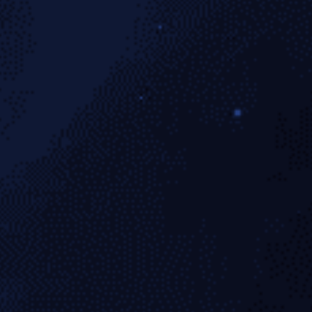
2021 年
2021年7月28日 · v4.7.2
奥运专属页面上线。
赛事通知机制增强。
2021年3月10日 · v4.6.1
首页动效优化。
修复偶发闪退问题。
2019 年