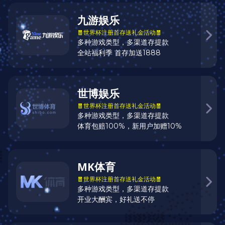
包括您在注册或使用服务过程中提供的个人信息，以及
设备参数、访问行为、位置信息等技术数据。
3. 信息使用目的
所收集的信息将主要用于识别用户身份、提供mk体育平
台服务、保障系统安全，并对内容体验进行持续优化。
4. 信息保护与存储
您的数据将被加密存储于中国大陆地区的服务器，并通
过访问权限管理、多层防护系统等方式避免泄露与误
用。
5. 用户权利