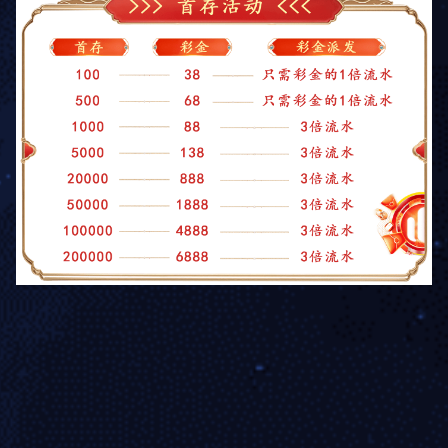
多重身份验证
支持二次验证机制，结合设备识别与登录行为分析。
全天候监控
mk体育后端系统实时巡检，迅速识别并应对潜在安全风险。
mk
mksports是华语地区综合体育生态平台，公司业务涵盖登录入