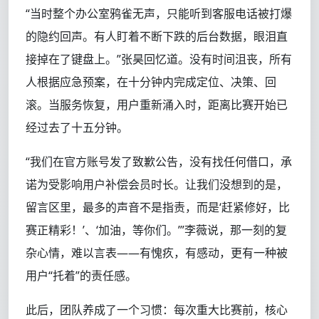
“当时整个办公室鸦雀无声，只能听到客服电话被打爆
的隐约回声。有人盯着不断下跌的后台数据，眼泪直
接掉在了键盘上。”张昊回忆道。没有时间沮丧，所有
人根据应急预案，在十分钟内完成定位、决策、回
滚。当服务恢复，用户重新涌入时，距离比赛开始已
经过去了十五分钟。
“我们在官方账号发了致歉公告，没有找任何借口，承
诺为受影响用户补偿会员时长。让我们没想到的是，
留言区里，最多的声音不是指责，而是‘赶紧修好，比
赛正精彩！’、‘加油，等你们。’”李薇说，那一刻的复
杂心情，难以言表——有愧疚，有感动，更有一种被
用户“托着”的责任感。
此后，团队养成了一个习惯：每次重大比赛前，核心