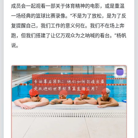
成员会一起观看一部关于体育精神的电影，或是重温
一场经典的篮球比赛录像。“不是为了放松，是为了反
复提醒自己，我们工作的意义何在。我们不在场上奔
跑，但我们搭建了让亿万观众为之呐喊的看台。”杨帆
说。