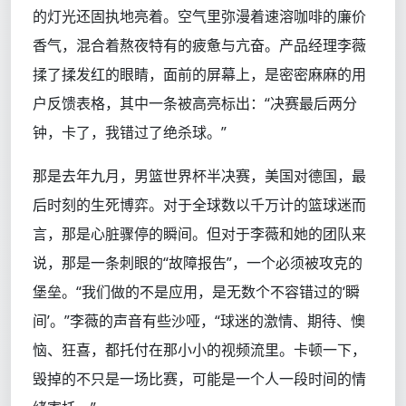
的灯光还固执地亮着。空气里弥漫着速溶咖啡的廉价
香气，混合着熬夜特有的疲惫与亢奋。产品经理李薇
揉了揉发红的眼睛，面前的屏幕上，是密密麻麻的用
户反馈表格，其中一条被高亮标出：“决赛最后两分
钟，卡了，我错过了绝杀球。”
那是去年九月，男篮世界杯半决赛，美国对德国，最
后时刻的生死博弈。对于全球数以千万计的篮球迷而
言，那是心脏骤停的瞬间。但对于李薇和她的团队来
说，那是一条刺眼的“故障报告”，一个必须被攻克的
堡垒。“我们做的不是应用，是无数个不容错过的‘瞬
间’。”李薇的声音有些沙哑，“球迷的激情、期待、懊
恼、狂喜，都托付在那小小的视频流里。卡顿一下，
毁掉的不只是一场比赛，可能是一个人一段时间的情