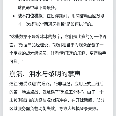
球员命中率下降最多。
战术跑位模拟
：在暂停期间，用简洁动画回放刚
才一次成功的“西班牙挡拆”是如何执行的。
“这些数据不是冷冰冰的数字，它们是比赛的另一种语
言。”数据产品经理说，“我们相当于为观众配备了一
个专业的战术解说员，让看懂‘门道’的乐趣，变得触手
可及。”
崩溃、泪水与黎明的掌声
通往“最受欢迎”的道路，绝非坦途。应用正式上线后
的第一场焦点战，就遭遇了“黑色五分钟”。由于一个
未被测试出的边缘情况代码冲突，在开球瞬间，部分
区域服务器负载均衡失效，导致大规模登录失败。