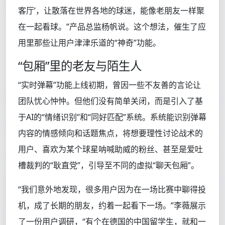
客厅’，让散落在世界各地的球迷，能像老朋友一样聚
在一起看球。”产品总监杨帆说。这个想法，催生了应
用里那些让用户津津乐道的“神奇”功能。
“包厢”里的老友与陌生人
“实时弹幕”功能上线初期，曾因一些不友善的言论让
团队忧心忡忡。但他们没有简单关闭，而是引入了基
于AI的“情绪识别”和“同好匹配”系统。系统能识别弹幕
内容的情感倾向和话题焦点，将想要理性讨论战术的
用户、喜欢为某个球星呐喊助威的粉丝、甚至是爱吐
槽裁判的“耿直党”，引导至不同的虚拟“聊天包厢”。
“我们意外地发现，很多用户因为在一场比赛中聊得投
机，成了长期的朋友，约着一起看下一场。”李薇展示
了一份用户调研，“有个在德国的中国留学生，就和一