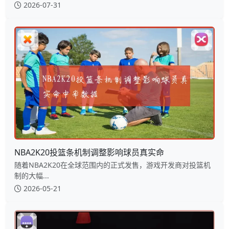
2026-07-31
NBA2K20投篮条机制调整影响球员真实命
随着NBA2K20在全球范围内的正式发售，游戏开发商对投篮机
制的大幅...
2026-05-21