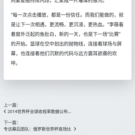
同繁星般持续闪烁，汇聚成一片璀璨的银河。
“每一次点击播放，都是一份信任。而我们能做的，就
是让下一次相遇，更流畅，更沉浸，更热血。”李薇看
着窗外泛起的鱼肚白，新的一天，也是下一场“比赛”
的开始。篮球在空中划出的抛物线，连接着球场与屏
幕，也连接着他们沉默的代码与远方震耳欲聋的欢
呼。
上一篇：
2014世界杯全球收视率数据公布…
下一篇：
专访幕后团队：俄罗斯世界杯夜场比