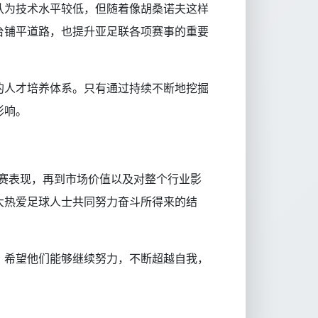
认为技术水平较低，但随着像胡桑诺夫这样
台铺平道路，也提升亚足联各项赛事的重要
的人才培养体系。只有通过持续不断地挖掘
影响。
比赛表现，再到市场价值以及对整个行业影
大热爱足球人士共同努力奋斗所得来的结
。希望他们能够继续努力，不断超越自我，