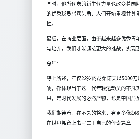
同时，他所代表的新生代力量也改变着国
的优秀球员崭露头角，人们开始重视并尊
性。
最后，在商业层面，由于越来越多优秀青
与培养，我们才能迎接更大的挑战，实现
总结：
综上所述，年仅22岁的胡桑诺夫以500
响，都体现出了这一代年轻运动员的不凡
果，是时代发展的必然产物，也是中国乃
我们期待着，在不久的将来，有更多像胡
在世界舞台上书写属于自己的传奇篇章！