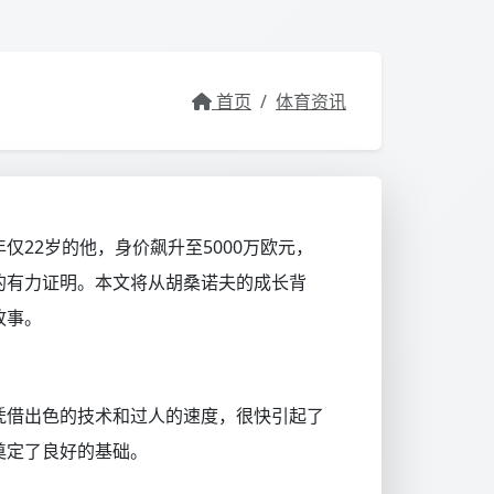
首页
/
体育资讯
22岁的他，身价飙升至5000万欧元，
的有力证明。本文将从胡桑诺夫的成长背
故事。
凭借出色的技术和过人的速度，很快引起了
奠定了良好的基础。