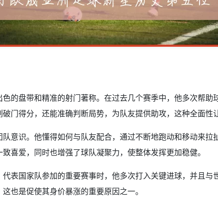
出色的盘带和精准的射门著称。在过去几个赛季中，他多次帮助
刻破门得分，还能准确判断局势，为队友提供助攻，这种全面性
团队意识。他懂得如何与队友配合，通过不断地跑动和移动来拉
一致喜爱，同时也增强了球队凝聚力，使整体发挥更加稳健。
。代表国家队参加的重要赛事时，他多次打入关键进球，并且与
，这也是促使其身价暴涨的重要原因之一。