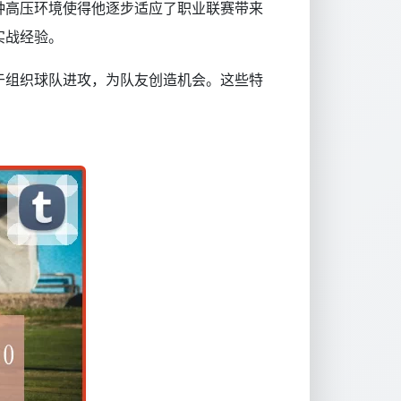
种高压环境使得他逐步适应了职业联赛带来
实战经验。
于组织球队进攻，为队友创造机会。这些特