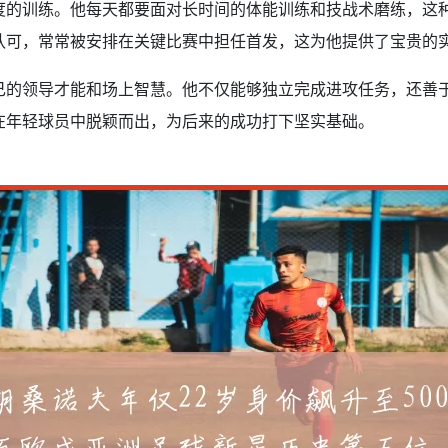
度的训练。他每天都要面对长时间的体能训练和技战术磨练，这
认可，常常被安排在关键比赛中担任首发，这为他提供了宝贵的
己的领导才能和场上智慧。他不仅能够独立完成进攻任务，还善
在年轻球员中脱颖而出，为后来的成功打下坚实基础。