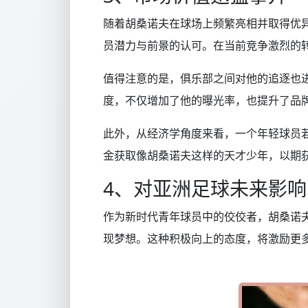
随着胡桑诺夫在球场上频繁亮相并取得优异
员潜力与前景的认可。在当前竞争激烈的
值得注意的是，俱乐部之间对他的追逐也
度，不仅增加了他的曝光率，也提升了品
此外，从经济学角度来看，一个年轻球员
金获取像胡桑诺夫这样的天才少年，以期
4、对亚洲足球未来影响
作为新时代青年球员中的佼佼者，胡桑诺
现梦想。这种积极向上的态度，将激励更