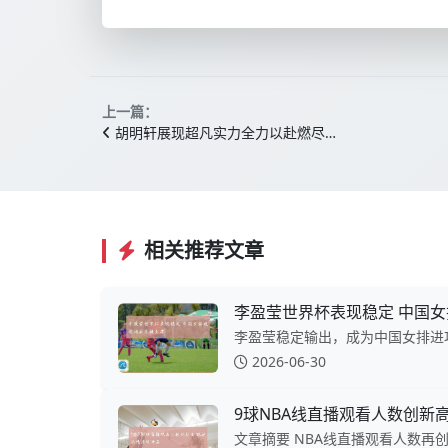
上一篇：
胡明轩展现超凡实力全力以赴燃尽…
相关推荐文章
李盈莹世界杯表现稳定 中国
李盈莹稳定输出，成为中国女排进攻
2026-06-30
9球NBA线直播观看人数创新高
文章摘要 NBA线直播观看人数再创