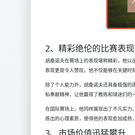
2、精彩绝伦的比赛表现
胡桑诺夫在赛场上的表现堪称精彩，他以
表现更是令人赞叹。他不仅能够在关键时
除了个人能力外，胡桑诺夫还具备极强的
私奉献精神，让他赢得了教练和球迷们的
在国际赛场上，他同样展现出了不凡实力
炼出的心理素质，使得他的表现愈加成熟
3、市场价值迅猛攀升