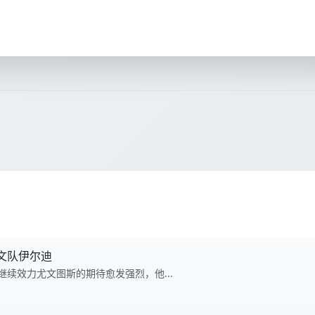
文队伊尔迪
续效力尤文图斯的期待愈发强烈，他...