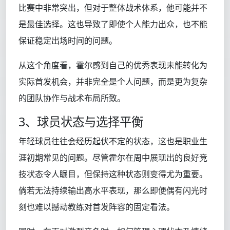
比赛中非常突出，但对于整体战术体系，他可能并不
是最佳选择。这也导致了即使个人能力出众，也不能
保证稳定出场时间的问题。
从这个角度看，霍尔感到自己的优秀表现未能转化为
实际首发机会，并非完全是个人问题，而是更为复杂
的团队协作与战术布局所致。
3、球员状态与选择平衡
年轻球员往往会经历起伏不定的状态，这也是职业生
涯初期常见的问题。尽管霍尔在周中展现出的良好竞
技状态令人瞩目，但保持这种状态则变得尤为重要。
倘若无法持续输出高水平表现，那么即便偶有闪光时
刻也难以撼动教练对首发阵容的固定看法。