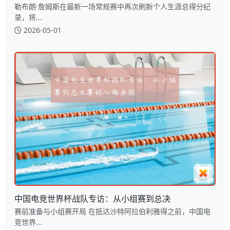
勒布朗·詹姆斯在最新一场常规赛中再次刷新个人生涯总得分纪
录，将...
2026-05-01
中国电竞世界杯战队专访：从小组赛到总决
赛前准备与小组赛开局 在抵达沙特阿拉伯利雅得之前，中国电
竞世界...