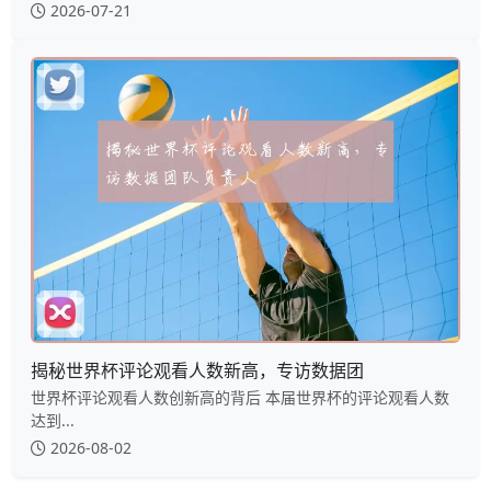
2026-07-21
揭秘世界杯评论观看人数新高，专访数据团
世界杯评论观看人数创新高的背后 本届世界杯的评论观看人数
达到...
2026-08-02