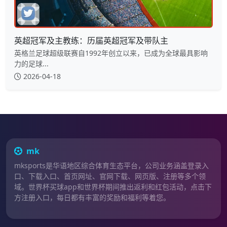
英超冠军及主教练：历届英超冠军及带队主
英格兰足球超级联赛自1992年创立以来，已成为全球最具影响
力的足球...
2026-04-18
mk
mksports是华语地区综合体育生态平台，公司业务涵盖登录入
口、下载入口、首页网址、官网下载、网页版、注册等多个领
域。世界杯买球app和世界杯期间推出返利和红包活动，点击下
方注册入口，每日都有丰富的奖励和福利等着您。