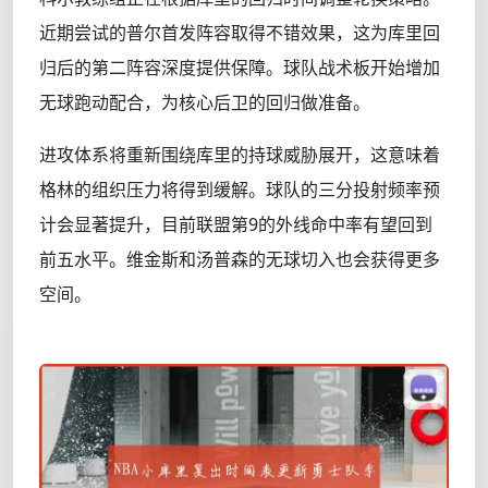
近期尝试的普尔首发阵容取得不错效果，这为库里回
归后的第二阵容深度提供保障。球队战术板开始增加
无球跑动配合，为核心后卫的回归做准备。
进攻体系将重新围绕库里的持球威胁展开，这意味着
格林的组织压力将得到缓解。球队的三分投射频率预
计会显著提升，目前联盟第9的外线命中率有望回到
前五水平。维金斯和汤普森的无球切入也会获得更多
空间。