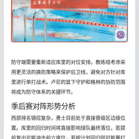
防守端需要重新适应库里的对位安排。教练组考虑采
用更灵活的换防策略来保护后卫线，避免对方针对库
里进行单打战术。卢尼的篮下守护和格林的协防范围
将成为防守体系的关键环节。
季后赛对阵形势分析
西部排名错综复杂，勇士目前处于直接晋级区边缘位
置。库里的回归时间将直接影响球队最终落位，若提
前复出可能冲击前六席位，若按计划回归则可能要打