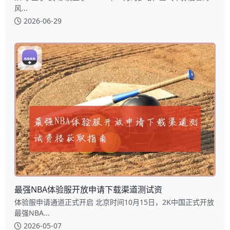
风...
2026-06-29
最强NBA体验服开放申请下载渠道测试资
体验服申请通道正式开启 北京时间10月15日，2K中国正式开放
最强NBA...
2026-05-07