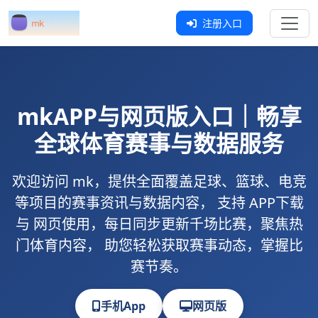
注册入口
mk
APP与网页版入口｜畅享
全球体育赛事与数据服务
欢迎访问
mk
，提供全面覆盖足球、篮球、电竞
等项目的赛事资讯与数据内容， 支持
APP下载
与
网页使用
，每日同步更新千场比赛，聚焦热
门体育内容， 助您轻松获取赛事动态，掌握比
赛节奏。
手机App
网页版