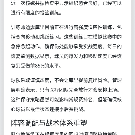
近一次核磁共振检查中显示组织愈合良好，已经可以
进行有限度的投篮训练。
训练师透露库里目前正在进行高强度适应性训练，包
括变向移动和跳跃练习。这些训练旨在模拟比赛中的
急停急起动作，确保伤处能够承受实战强度。每日的
恢复监测数据显示，球员的爆发力和移动速度已经恢
复到受伤前85%的水平。
球队采取谨慎态度，不会让库里提前复出冒险。管理
层明确表示，只有医疗团队完全放行才会安排上场。
这种保守策略虽然可能影响常规赛排名，但能确保核
心球员以最佳状态迎接季后赛挑战。
阵容调配与战术体系重塑
科尔教练组正在根据库里的回归时间调整轮换策略。