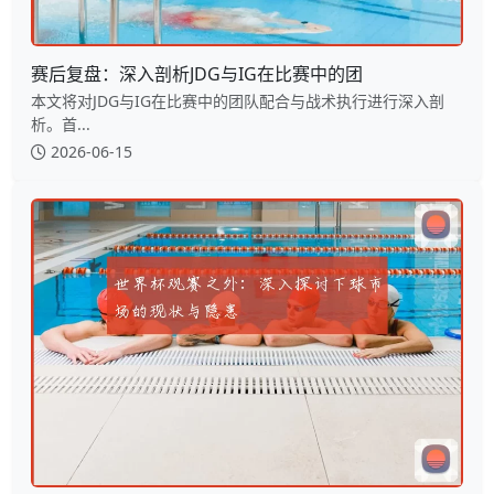
赛后复盘：深入剖析JDG与IG在比赛中的团
本文将对JDG与IG在比赛中的团队配合与战术执行进行深入剖
析。首...
2026-06-15