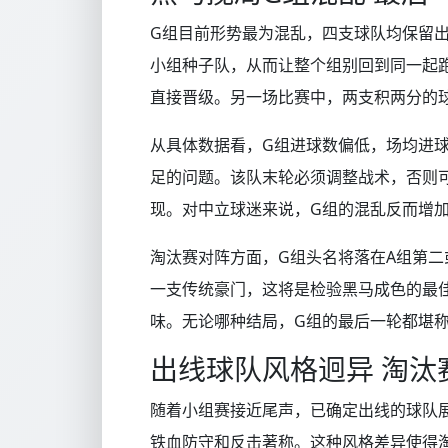
G组目前形势最为混乱，四支球队均保留
小组种子队，从而让整个组别回到同一起
直接晋级。另一场比赛中，两支积两分的
从具体数据看，G组进球数偏低，场均进球
足的问题。该队末轮必须调整战术，否则
现。对中立球迷来说，G组的混乱反而增
淘汰赛对阵方面，G组头名将落在A组第
一支传统豪门，这将是检验黑马成色的最
味。无论哪种结局，G组的最后一轮都堪
出线球队风格迥异 淘汰
随着小组赛接近尾声，已确定出线的球队
铁血防守和反击著称。这种风格差异使得