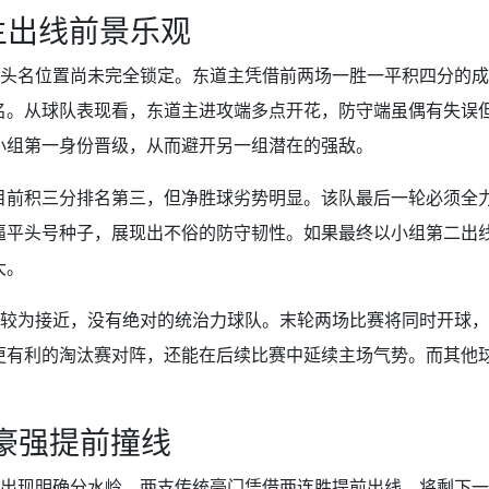
主出线前景乐观
，头名位置尚未完全锁定。东道主凭借前两场一胜一平积四分的
名。从球队表现看，东道主进攻端多点开花，防守端虽偶有失误
小组第一身份晋级，从而避开另一组潜在的强敌。
目前积三分排名第三，但净胜球劣势明显。该队最后一轮必须全
逼平头号种子，展现出不俗的防守韧性。如果最终以小组第二出
大。
系较为接近，没有绝对的统治力球队。末轮两场比赛将同时开球
更有利的淘汰赛对阵，还能在后续比赛中延续主场气势。而其他
豪强提前撞线
后出现明确分水岭，两支传统豪门凭借两连胜提前出线，将剩下