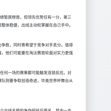
成绩暂居榜首，但领先优势仅有一分，第三
但整体稳健，出线主动权掌握在自己手中。
力争胜，同时寄希望于竞争对手丢分。值得
线，他们可能要在淘汰赛首轮面对实力更强
，任何一场的赛果都可能触发连锁反应。对
球队则要争取创造奇迹，毕竟世界杯舞台从
一个出线名额的争夺留给后两名。其中一支