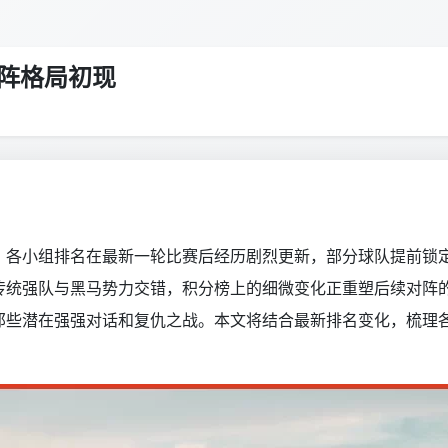
对阵格局初现
，各小组排名在最新一轮比赛后经历剧烈更新，部分球队提前锁
传统强队与黑马势力交错，积分榜上的细微变化正重塑后续对阵
那些潜在强强对话和复仇之战。本文将结合最新排名变化，梳理