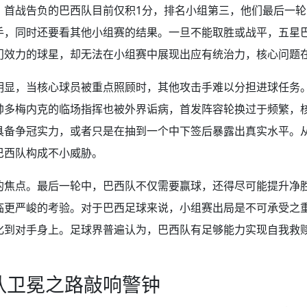
。首战告负的巴西队目前仅积1分，排名小组第三，他们最后一
手，同时还要看其他小组赛的结果。一旦不能取胜或战平，五星
门效力的球星，却无法在小组赛中展现出应有统治力，核心问题
明显，当核心球员被重点照顾时，其他攻击手难以分担进球任务
帅多梅内克的临场指挥也被外界诟病，首发阵容轮换过于频繁，
具备争冠实力，或者只是在抽到一个中下签后暴露出真实水平。
巴西队构成不小威胁。
的焦点。最后一轮中，巴西队不仅需要赢球，还得尽可能提升净
临更严峻的考验。对于巴西足球来说，小组赛出局是不可承受之
化到对手身上。足球界普遍认为，巴西队有足够能力实现自我救
队卫冕之路敲响警钟