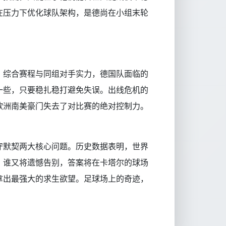
在压力下优化球队架构，是德尚在小组末轮
。综合赛程与同组对手实力，德国队面临的
一些，只要稳扎稳打避免失误。出线危机的
欧洲南美豪门失去了对比赛的绝对控制力。
守默契两大核心问题。历史数据表明，世界
，谁又将遗憾告别，答案将在卡塔尔的球场
拿出最强大的求生欲望。足球场上的奇迹，