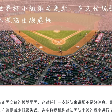
队正面交锋的残酷局面，这对任何一支球队来说都不是好消息。
防守端要减少低级失误。许多数据机构对法国队出线的概率进行