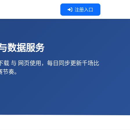
注册入口
与数据服务
P下载
与
网页使用
，每日同步更新千场比
赛节奏。