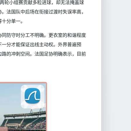
，两轮小组赛贡献多粒进球，却无法掩盖球
胁。法国队中后场在衔接过渡时失误率高，
得十分单一。
协同防守时分工不明确。更衣室的和谐程度
下一分才能保证出线主动权。外界普遍预
边路的冲刺空间。法国足协明确表示，目前