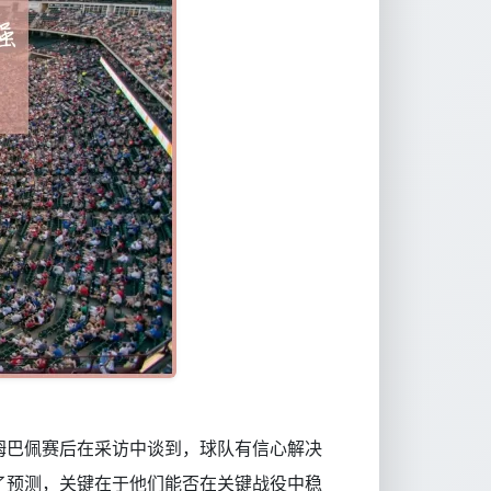
姆巴佩赛后在采访中谈到，球队有信心解决
了预测，关键在于他们能否在关键战役中稳