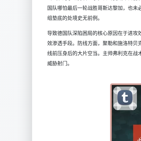
国队哪怕最后一轮战胜哥斯达黎加，也未
组垫底的处境史无前例。
导致德国队深陷困局的核心原因在于进攻
效渗透手段。防线方面，聚勒和施洛特贝
线前压身后的大片空当。主帅弗利克在战
威胁射门。