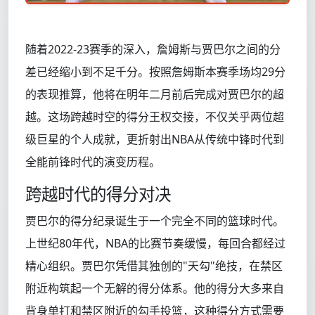
随着2022-23赛季的深入，詹姆斯与贾巴尔之间的分
差已经缩小到不足千分。按照詹姆斯本赛季场均29分
的表现推算，他将在明年二月前后完成对贾巴尔的超
越。这场跨越时空的得分王权交接，不仅关乎两位超
级巨星的个人成就，更折射出NBA从传统中锋时代到
全能前锋时代的演变历程。
跨越时代的得分对决
贾巴尔的得分纪录诞生于一个完全不同的篮球时代。
上世纪80年代，NBA的比赛节奏缓慢，每回合都经过
精心组织。贾巴尔凭借其独创的"天勾"绝技，在禁区
附近构筑起一个无解的得分体系。他的得分大多来自
背身单打和禁区附近的勾手投篮，这种得分方式需要