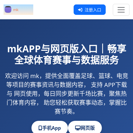
注册入口
mk
APP与网页版入口｜畅享
全球体育赛事与数据服务
欢迎访问
mk
，提供全面覆盖足球、篮球、电竞
等项目的赛事资讯与数据内容， 支持
APP下载
与
网页使用
，每日同步更新千场比赛，聚焦热
门体育内容， 助您轻松获取赛事动态，掌握比
赛节奏。
手机App
网页版