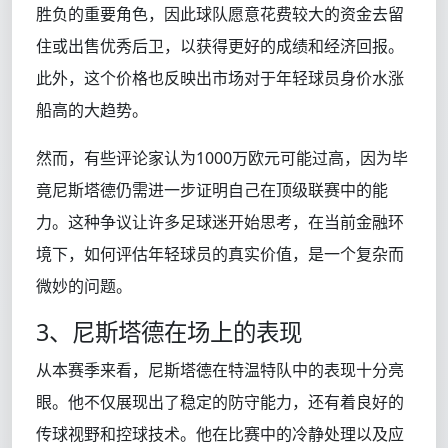
胜负的重要角色，因此球队愿意花费较大的资金去留
住或出售优秀后卫，以获得更好的成绩和经济回报。
此外，这个价格也反映出市场对于年轻球员身价水涨
船高的大趋势。
然而，有些评论家认为1000万欧元可能过高，因为毕
竟尼斯塔德仍需进一步证明自己在顶级联赛中的能
力。这种争议让许多足球迷开始思考，在当前金融环
境下，如何评估年轻球员的真实价值，是一个复杂而
微妙的问题。
3、尼斯塔德在场上的表现
从本赛季来看，尼斯塔德在特温特队中的表现十分亮
眼。他不仅展现出了稳定的防守能力，还有着良好的
传球视野和控球技术。他在比赛中的冷静处理以及应