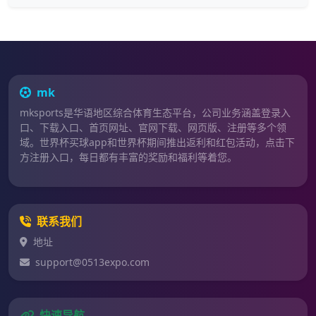
mk
mksports是华语地区综合体育生态平台，公司业务涵盖登录入
口、下载入口、首页网址、官网下载、网页版、注册等多个领
域。世界杯买球app和世界杯期间推出返利和红包活动，点击下
方注册入口，每日都有丰富的奖励和福利等着您。
联系我们
地址
support@0513expo.com
快速导航