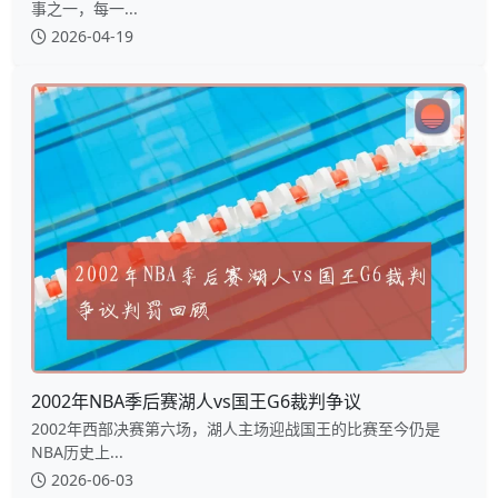
事之一，每一...
2026-04-19
2002年NBA季后赛湖人vs国王G6裁判争议
2002年西部决赛第六场，湖人主场迎战国王的比赛至今仍是
NBA历史上...
2026-06-03