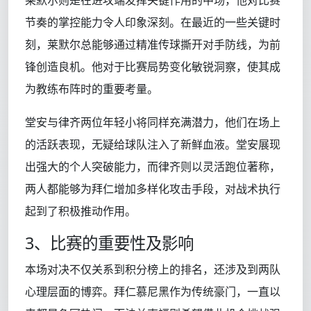
莱默尔则是在进攻端发挥关键作用的中场，他对比赛
节奏的掌控能力令人印象深刻。在最近的一些关键时
刻，莱默尔总能够通过精准传球撕开对手防线，为前
锋创造良机。他对于比赛局势变化敏锐洞察，使其成
为教练布阵时的重要考量。
堂安与律齐两位年轻小将同样充满潜力，他们在场上
的活跃表现，无疑给球队注入了新鲜血液。堂安展现
出强大的个人突破能力，而律齐则以灵活跑位著称，
两人都能够为拜仁增加多样化攻击手段，对战术执行
起到了积极推动作用。
3、比赛的重要性及影响
本场对决不仅关系到积分榜上的排名，还涉及到两队
心理层面的博弈。拜仁慕尼黑作为传统豪门，一直以