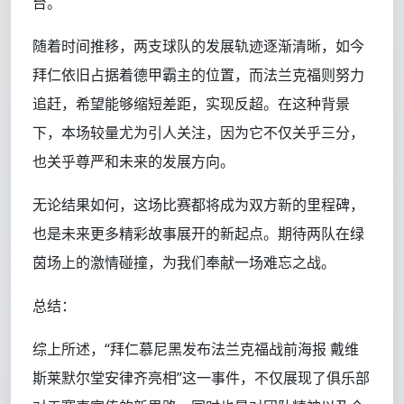
台。
随着时间推移，两支球队的发展轨迹逐渐清晰，如今
拜仁依旧占据着德甲霸主的位置，而法兰克福则努力
追赶，希望能够缩短差距，实现反超。在这种背景
下，本场较量尤为引人关注，因为它不仅关乎三分，
也关乎尊严和未来的发展方向。
无论结果如何，这场比赛都将成为双方新的里程碑，
也是未来更多精彩故事展开的新起点。期待两队在绿
茵场上的激情碰撞，为我们奉献一场难忘之战。
总结：
综上所述，“拜仁慕尼黑发布法兰克福战前海报 戴维
斯莱默尔堂安律齐亮相”这一事件，不仅展现了俱乐部