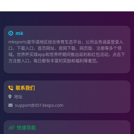
mk
mksports是华语地区综合体育生态平台，公司业务涵盖登录入
口、下载入口、首页网址、官网下载、网页版、注册等多个领
域。世界杯买球app和世界杯期间推出返利和红包活动，点击下
方注册入口，每日都有丰富的奖励和福利等着您。
联系我们
地址
support@0513expo.com
快速导航