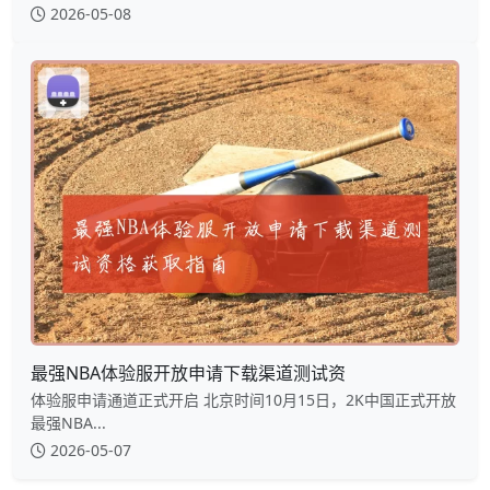
2026-05-08
最强NBA体验服开放申请下载渠道测试资
体验服申请通道正式开启 北京时间10月15日，2K中国正式开放
最强NBA...
2026-05-07