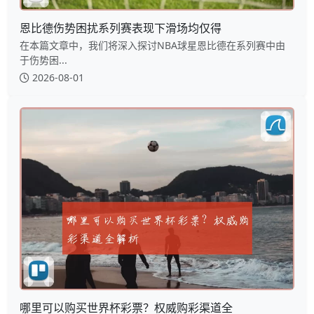
恩比德伤势困扰系列赛表现下滑场均仅得
在本篇文章中，我们将深入探讨NBA球星恩比德在系列赛中由
于伤势困...
2026-08-01
哪里可以购买世界杯彩票？权威购彩渠道全